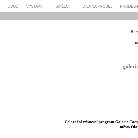
ÚVOD
VÝSTAVY
UMĚLCI
DÍLA NA PRODEJ
PRODEJN
Horn
t
galeri
Celoroční v
ýstavní program Galerie Caesa
města Olo