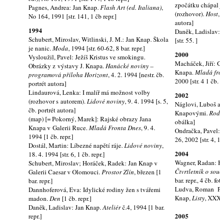
zpočátku chápal
Pagnes, Andrea: Jan Knap.
Flash Art (ed. Italiana)
,
(rozhovor).
Host
No 164, 1991 [str. 141, 1 čb repr.]
autora]
1994
Daněk, Ladislav
Schubert, Miroslav, Witlinski, J. M.: Jan Knap. Škola
[str. 55. ]
je nanic.
Moda
, 1994 [str. 60-62, 8 bar. repr.]
2000
Vysloužil, Pavel: Ježíš Kristus ve smokingu.
Macháček, Jiří: 
Obrázky z výstavy J. Knapa.
Hanácké noviny –
Knapa.
Mladá fr
programová příloha Horizont
, 4. 2. 1994 [nestr. čb.
2000 [str. 4 1 čb. 
portrét autora]
Lindaurová, Lenka: I malíř má možnost volby
2002
(rozhovor s autorem).
Lidové noviny
, 9. 4. 1994 [s. 5,
Náglovi, Luboš 
čb. portrét autora]
Knapovými.
Rod
(map) [= Pokorný, Marek]: Rajské obrazy Jana
obálka]
Knapa v Galerii Ruce.
Mladá Fronta Dnes
, 9. 4.
Ondračka, Pavel
1994 [1 čb. repr.]
26, 2002 [str. 4, 1
Dostál, Martin: Líbezné napětí ráje.
Lidové noviny
,
2004
18. 4. 1994 [str. 6, 1 čb. repr.]
Wagner, Radan: H
Schubert, Miroslav; Horáček, Radek: Jan Knap v
Čtvrtletník o so
Galerii Caesar v Olomouci.
Prostor Zlín
, březen [1
bar. repr., 4 čb. f
bar. repr.]
Ludva, Roman Př
Dannhoferová, Eva: Idylické rodiny žen s tvářemi
Knap,
Listy
, XXX
madon.
Den
[1 čb. repr.]
Daněk, Ladislav: Jan Knap.
Ateliér
č.4, 1994 [1 bar.
2005
repr.]