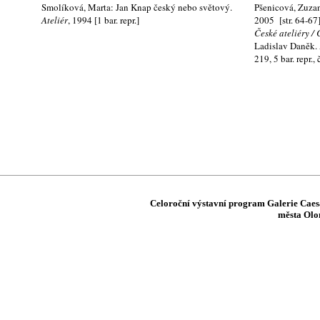
Smolíková, Marta: Jan Knap český nebo světový.
Pšenicová, Zuzan
Ateliér
, 1994 [1 bar. repr.]
2005
[
str. 64-67
České ateliéry / 
Ladislav Daněk. 
219, 5 bar. repr.,
Celoroční v
ýstavní program Galerie Caesa
města Olo