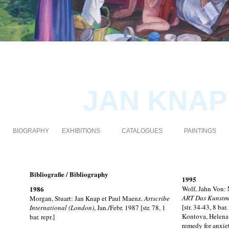
JAN KNAP 
BIOGRAPHY
EXHIBITIONS
CATALOGUES
PAINTINGS
Bibliografie
/ Bibliography
1995
1986
Wolf, Jahn Von: 
ART Das Kunstm
Morgan, Stuart: Jan Knap et Paul Maenz.
Artscribe
[str. 34-43, 8 bar.
International
(London)
, Jan./Febr. 1987 [str. 78, 1
Kontova, Helena:
bar. repr.]
remedy for anxie