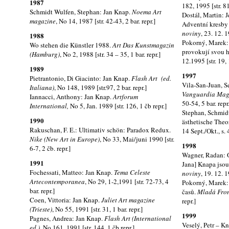
1987
182, 1995 [str. 81-
Schmidt Wulfen, Stephan: Jan Knap.
Noema Art
Dostál, Martin: J
magazine
, No 14, 1987 [str. 42-43, 2 bar. repr.]
Adventní kresby
noviny
, 23. 12. 1
1988
Pokorný, Marek: 
Wo stehen die Künstler 1988.
Art Das Kunstmagazin
provokují svou 
(Hamburg)
,
No 2, 1988 [str. 34 – 35, 1 bar. repr.]
12.1995 [str. 19, 
1989
1997
Pietrantonio, Di Giacinto: Jan Knap.
Flash Art
(ed.
Vila-San-Juan, S
Italiana)
,
No 148, 1989 [str.97, 2 bar. repr.]
Vanguardia Mag
Iannacci, Anthony: Jan Knap.
Artforum
50-54, 5 bar. repr
International,
No 5, Jan. 1989 [str. 126, 1 čb repr.]
Stephan, Schmidt
1990
ästhetische Theo
Rakuschan, F. E.: Ultimativ schön: Paradox Redux.
14 Sept./Okt., s.
Nike (New Art in Europe)
, No 33, Mai/juni 1990 [str.
1998
6-7, 2 čb. repr.]
Wagner, Radan: O
1991
Jana] Knapa jsou
Fochessati, Matteo: Jan Knap.
Tema Celeste
noviny
, 19. 12. 1
Artecontemporanea
, No 29, 1-2,1991 [str. 72-73, 4
Pokorný, Marek:
bar. repr.]
časů.
Mladá Fro
Coen, Vittoria: Jan Knap.
Juliet Art magazine
repr.]
(Trieste)
, No 55, 1991 [str. 31, 1 bar. repr.]
1999
Pagnes, Andrea: Jan Knap.
Flash Art (International
Veselý, Petr – K
ed.)
, No 161, 1991 [str. 144, 1 čb repr.]