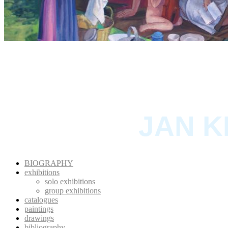
JAN K
BIOGRAPHY
exhibitions
solo exhibitions
group exhibitions
catalogues
paintings
drawings
bibliography