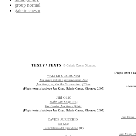
group normal
galerie caesar
TEXTY / TEXTS
© Galerie Caesar Olomouc
(Přepis textu z k
WALTER GUADAGNINI
Jan Knap neboli o pozastaveném čase
Jan Knap; or, On the Suspension of Time
Hledání
(Přepis textu z katalogu Jan Knap. Galerie Caesar, Olomouc 2007)
JIŘÍ OLIČ
Malíř Jan Knap (CZ)
The Painter Jan Knap (ENG)
(Přepis textu z katalogu Jan Knap. Galerie Caesar, Olomouc 2007)
Jan Knap. Or
DAVIDE AURICCHIO
Jan Knap
La metafisica del quotidiano
(IT)
Jan Knap. Ovv