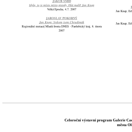
JAKUB ŠMÍD
Idyla, to je místo místo pravdy, říká malíř Jan Knap
Velká Epocha, 4.7. 2007
Jan Knap, Edi
JAROSLAV POKORNÝ
Jan Knap: Srdcem jsem Chrudimák
Jan Knap, Edi
Regionální mutace| Mladá fronta DNES - Pardubický kraj, 8. února
2007
Celoroční v
ýstavní program Galerie Cae
města Ol