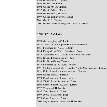
1985 Divadlo hudby, Olomouc
1990 Galerie Díla, Přerov
1992 Galerie AURA, Olomouc
1992 Galerie Bellini, Florencie
1996 Galerie Profil, Bratislava
1997 Galerie Tunklův dvorec, Zábřeh
2001 Galerie G, Olomouc
2001 Galerie Umělecké fotografie Moravská Třebová
SPOLEČNÉ VÝSTAVY
1979
Poezie ve fotografii.
Písek
1980 Strom v životním prostředí.České Budějovice
1981 Fotografie na FAMU. Hodonín
1984 Fotografie na FAMU. Fotochema, Praha
1985 Absolventi FAMU. Dům pánů z Kunštátu, Brno
1986 Bienále fotografie krajiny. Brno
1989 Del Bello Gallery, Toronto
1989 Fotografie ke 150. výročí. Ostrava
1991 Spolek olomouckých výtvarníků. Vlastivědné muzeum, Olomouc
1991 Unie výtvarných umělců. muzeum, Olomouc
1992 Galerie Bellini, Florencie
1994 Česká fotografie. Mánes, Praha
1996 Zátiší. Technické muzeum, Praha
1996
Galerie Casear in Luzern.
Luzern
1997 Veenendaal, Holandsko
1997
Ženy s kamerou
. Praha
1997
Poezie ve fotografii.
Písek
1998
Ženy s kamerou.
Praha
2000
Magie neznáma.
Veenedaal, Holandsko