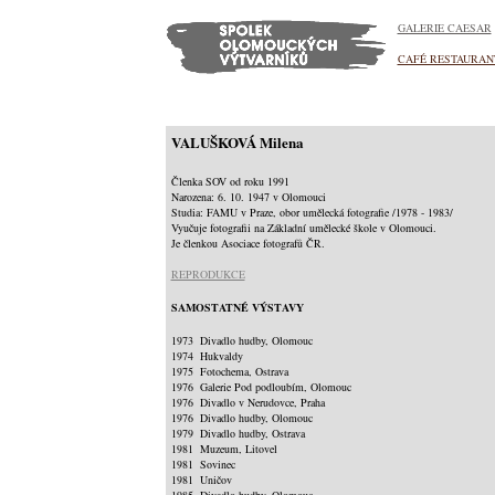
GALERIE CAESAR
CAFÉ RESTAURAN
VALUŠKOVÁ Milena
Členka SOV od roku 1991
Narozena: 6. 10. 1947 v Olomouci
Studia: FAMU v Praze, obor umělecká fotografie /1978 - 1983/
Vyučuje fotografii na Základní umělecké škole v Olomouci.
Je členkou Asociace fotografů ČR.
REPRODUKCE
SAMOSTATNÉ VÝSTAVY
1973 Divadlo hudby, Olomouc
1974 Hukvaldy
1975 Fotochema, Ostrava
1976 Galerie Pod podloubím, Olomouc
1976 Divadlo v Nerudovce, Praha
1976 Divadlo hudby, Olomouc
1979 Divadlo hudby, Ostrava
1981 Muzeum, Litovel
1981 Sovinec
1981 Uničov